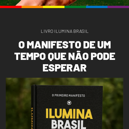
LIVRO ILUMINA BRASIL
O
M
A
N
I
F
E
S
T
O
D
E
U
M
T
E
M
P
O
Q
U
E
N
Ã
O
P
O
D
E
E
S
P
E
R
A
R