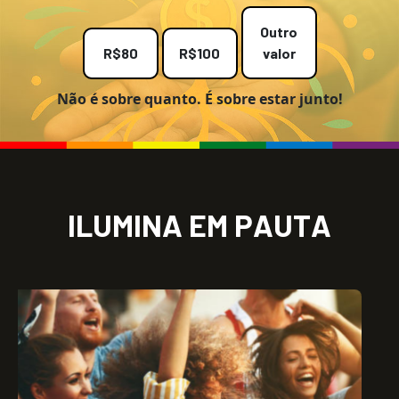
Outro
R$80
R$100
valor
Não é sobre quanto. É sobre estar junto!
I
L
U
M
I
N
A
E
M
P
A
U
T
A