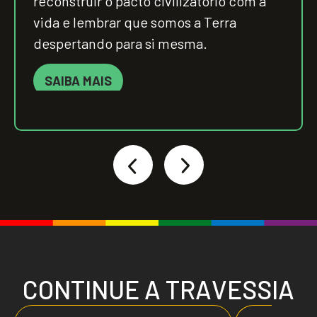
reconstruir o pacto civilizatório com a
vida e lembrar que somos a Terra
despertando para si mesma.
SAIBA MAIS
C
O
N
T
I
N
U
E
A
T
R
A
V
E
S
S
I
A