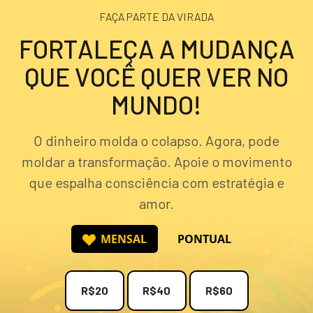
FAÇA PARTE DA VIRADA
F
O
R
T
A
L
E
Ç
A
A
M
U
D
A
N
Ç
A
Q
U
E
V
O
C
Ê
Q
U
E
R
V
E
R
N
O
M
U
N
D
O
!
O dinheiro molda o colapso. Agora, pode
moldar a transformação. Apoie o movimento
que espalha consciência com estratégia e
amor.
MENSAL
PONTUAL
R$20
R$40
R$60