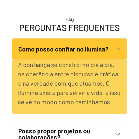
FAQ
P
E
R
G
U
N
T
A
S
F
R
E
Q
U
E
N
T
E
S
Como posso confiar no Ilumina?
A confiança se constrói no dia a dia,
na coerência entre discurso e prática
e na verdade com que atuamos. O
Ilumina existe para servir a vida, e isso
se vê no modo como caminhamos.
Posso propor projetos ou
colaborações?