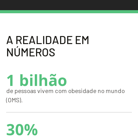
A
R
E
A
L
I
D
A
D
E
E
M
N
Ú
M
E
R
O
S
1 bilhão
de pessoas vivem com obesidade no mundo
(OMS).
30%