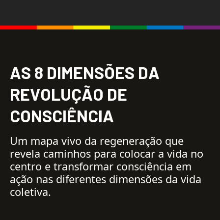
A
S
8
D
I
M
E
N
S
Õ
E
S
D
A
R
E
V
O
L
U
Ç
Ã
O
D
E
C
O
N
S
C
I
Ê
N
C
I
A
Um mapa vivo da regeneração que
revela caminhos para colocar a vida no
centro e transformar consciência em
ação nas diferentes dimensões da vida
coletiva.