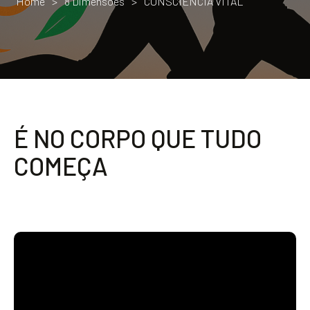
Home
>
8 Dimensões
>
CONSCIÊNCIA VITAL
É
N
O
C
O
R
P
O
Q
U
E
T
U
D
O
C
O
M
E
Ç
A