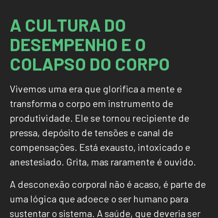
A
C
U
L
T
U
R
A
D
O
D
E
S
E
M
P
E
N
H
O
E
O
C
O
L
A
P
S
O
D
O
C
O
R
P
O
Vivemos uma era que glorifica a mente e
transforma o corpo em instrumento de
produtividade. Ele se tornou recipiente de
pressa, depósito de tensões e canal de
compensações. Está exausto, intoxicado e
anestesiado. Grita, mas raramente é ouvido.
A desconexão corporal não é acaso, é parte de
uma lógica que adoece o ser humano para
sustentar o sistema. A saúde, que deveria ser