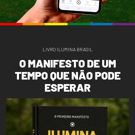
LIVRO ILUMINA BRASIL
O
M
A
N
I
F
E
S
T
O
D
E
U
M
T
E
M
P
O
Q
U
E
N
Ã
O
P
O
D
E
E
S
P
E
R
A
R