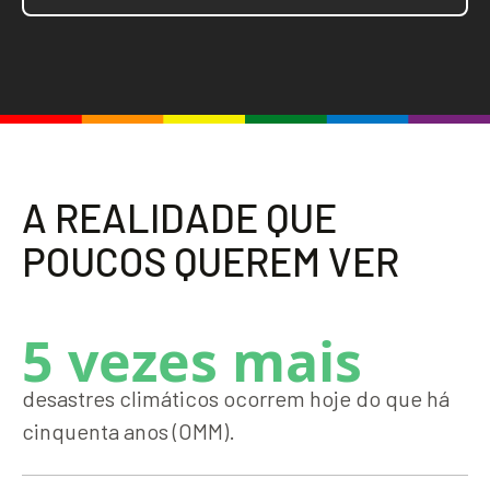
A
R
E
A
L
I
D
A
D
E
Q
U
E
P
O
U
C
O
S
Q
U
E
R
E
M
V
E
R
5 vezes mais
desastres climáticos ocorrem hoje do que há
cinquenta anos (OMM).