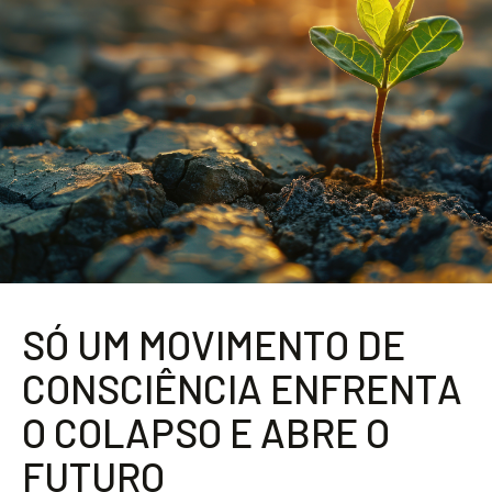
S
Ó
U
M
M
O
V
I
M
E
N
T
O
D
E
C
O
N
S
C
I
Ê
N
C
I
A
E
N
F
R
E
N
T
A
O
C
O
L
A
P
S
O
E
A
B
R
E
O
F
U
T
U
R
O