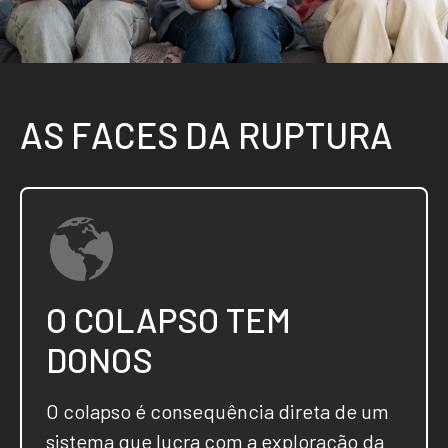
A
S
F
A
C
E
S
D
A
R
U
P
T
U
R
A
O COLAPSO TEM
DONOS
O colapso é consequência direta de um
sistema que lucra com a exploração da