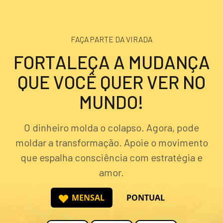
FAÇA PARTE DA VIRADA
F
O
R
T
A
L
E
Ç
A
A
M
U
D
A
N
Ç
A
Q
U
E
V
O
C
Ê
Q
U
E
R
V
E
R
N
O
M
U
N
D
O
!
O dinheiro molda o colapso. Agora, pode
moldar a transformação. Apoie o movimento
que espalha consciência com estratégia e
amor.
MENSAL
PONTUAL