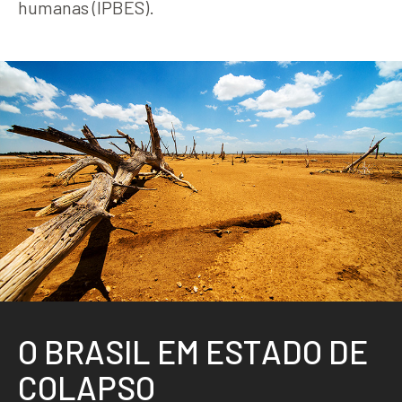
humanas (IPBES).
O
B
R
A
S
I
L
E
M
E
S
T
A
D
O
D
E
C
O
L
A
P
S
O