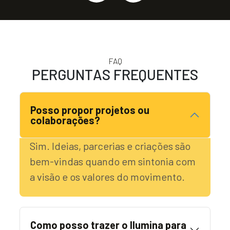
FAQ
P
E
R
G
U
N
T
A
S
F
R
E
Q
U
E
N
T
E
S
Posso propor projetos ou
colaborações?
Sim. Ideias, parcerias e criações são
bem-vindas quando em sintonia com
a visão e os valores do movimento.
Como posso trazer o Ilumina para