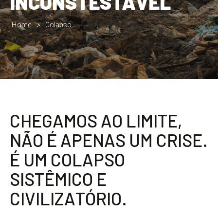
INCONSTESTÁVEL
Home
>
Colapso
C
H
E
G
A
M
O
S
A
O
L
I
M
I
T
E
,
N
Ã
O
É
A
P
E
N
A
S
U
M
C
R
I
S
E
.
É
U
M
C
O
L
A
P
S
O
S
I
S
T
Ê
M
I
C
O
E
C
I
V
I
L
I
Z
A
T
Ó
R
I
O
.