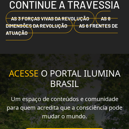
C
O
N
T
I
N
U
E
A
T
R
A
V
E
S
S
I
A
AS 3 FORÇAS VIVAS DA REVOLUÇÃO
AS 8
DIMENSÕES DA REVOLUÇÃO
AS 6 FRENTES DE
ATUAÇÃO
ACESSE
O PORTAL ILUMINA
BRASIL
Um espaço de conteúdos e comunidade
para quem acredita que a consciência pode
mudar o mundo.