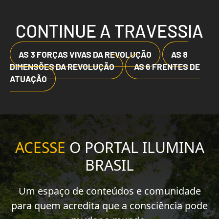
C
O
N
T
I
N
U
E
A
T
R
A
V
E
S
S
I
A
AS 3 FORÇAS VIVAS DA REVOLUÇÃO
AS 8
DIMENSÕES DA REVOLUÇÃO
AS 6 FRENTES DE
ATUAÇÃO
ACESSE
O PORTAL ILUMINA
BRASIL
Um espaço de conteúdos e comunidade
para quem acredita que a consciência pode