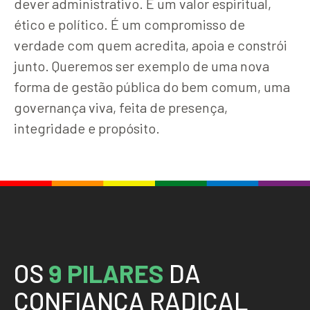
dever administrativo. É um valor espiritual,
ético e político. É um compromisso de
verdade com quem acredita, apoia e constrói
junto. Queremos ser exemplo de uma nova
forma de gestão pública do bem comum, uma
governança viva, feita de presença,
integridade e propósito.
O
S
9
P
I
L
A
R
E
S
D
A
C
O
N
F
I
A
N
Ç
A
R
A
D
I
C
A
L