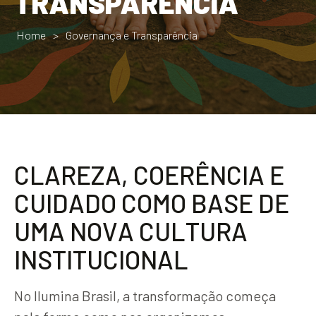
TRANSPARÊNCIA
Home
>
Governança e Transparência
C
L
A
R
E
Z
A
,
C
O
E
R
Ê
N
C
I
A
E
C
U
I
D
A
D
O
C
O
M
O
B
A
S
E
D
E
U
M
A
N
O
V
A
C
U
L
T
U
R
A
I
N
S
T
I
T
U
C
I
O
N
A
L
No Ilumina Brasil, a transformação começa