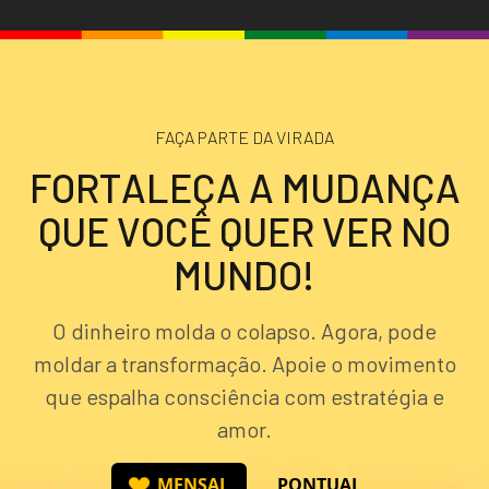
FAÇA PARTE DA VIRADA
F
O
R
T
A
L
E
Ç
A
A
M
U
D
A
N
Ç
A
Q
U
E
V
O
C
Ê
Q
U
E
R
V
E
R
N
O
M
U
N
D
O
!
O dinheiro molda o colapso. Agora, pode
moldar a transformação. Apoie o movimento
que espalha consciência com estratégia e
amor.
MENSAL
PONTUAL