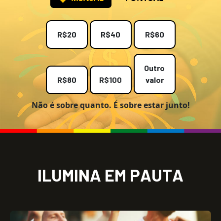
R$20
R$40
R$60
Outro
R$80
R$100
valor
Não é sobre quanto. É sobre estar junto!
I
L
U
M
I
N
A
E
M
P
A
U
T
A