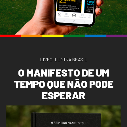
LIVRO ILUMINA BRASIL
O
M
A
N
I
F
E
S
T
O
D
E
U
M
T
E
M
P
O
Q
U
E
N
Ã
O
P
O
D
E
E
S
P
E
R
A
R