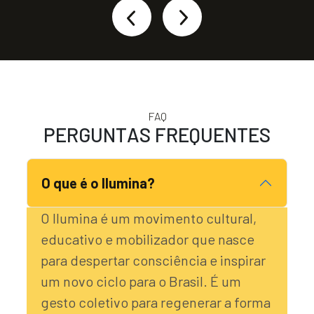
FAQ
P
E
R
G
U
N
T
A
S
F
R
E
Q
U
E
N
T
E
S
O que é o Ilumina?
O Ilumina é um movimento cultural,
educativo e mobilizador que nasce
para despertar consciência e inspirar
um novo ciclo para o Brasil. É um
gesto coletivo para regenerar a forma