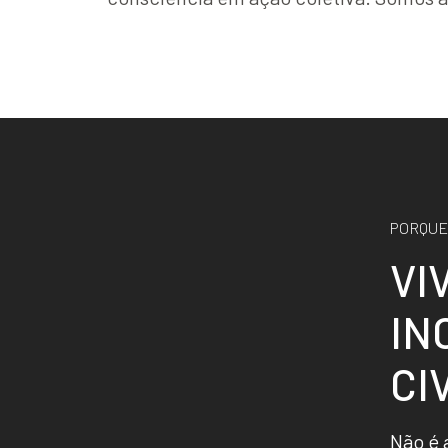
PORQUE
V
I
I
N
C
I
Não é 