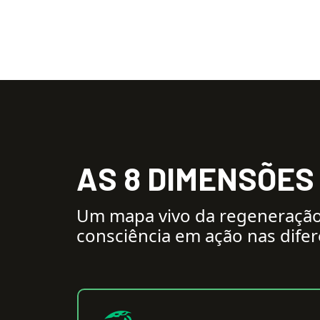
A
S
8
D
I
M
E
N
S
Õ
E
S
Um mapa vivo da regeneração 
consciência em ação nas difer