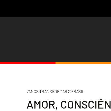
VAMOS TRANSFORMAR O BRASIL
A
M
O
R
,
C
O
N
S
C
I
Ê