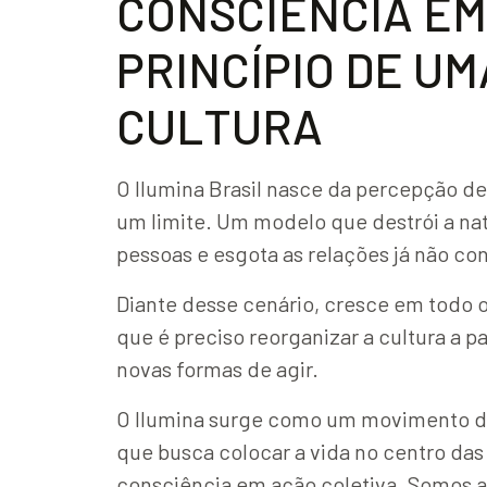
C
O
N
S
C
I
Ê
N
C
I
A
E
M
P
R
I
N
C
Í
P
I
O
D
E
U
M
C
U
L
T
U
R
A
O Ilumina Brasil nasce da percepção 
um limite. Um modelo que destrói a na
pessoas e esgota as relações já não co
Diante desse cenário, cresce em todo o
que é preciso reorganizar a cultura a pa
novas formas de agir.
O Ilumina surge como um movimento de
que busca colocar a vida no centro das
consciência em ação coletiva. Somos a