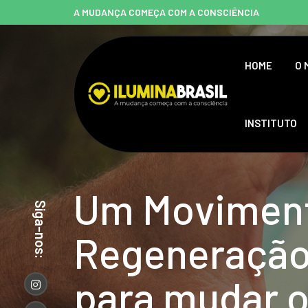
A MUDANÇA COMEÇA COM A CONSCIÊNCIA
HOME
O 
INSTITUTO
U
m
M
o
v
i
m
e
n
Siga-nos:
R
e
g
e
n
e
r
a
ç
ã
p
a
r
a
m
u
d
a
r