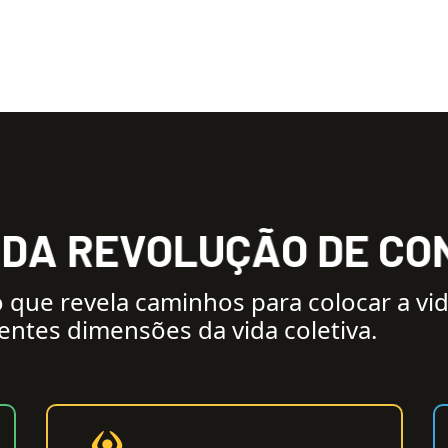
D
A
R
E
V
O
L
U
Ç
Ã
O
D
E
C
O
que revela caminhos para colocar a vid
entes dimensões da vida coletiva.