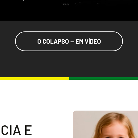
O COLAPSO — EM VÍDEO
N
C
I
A
E