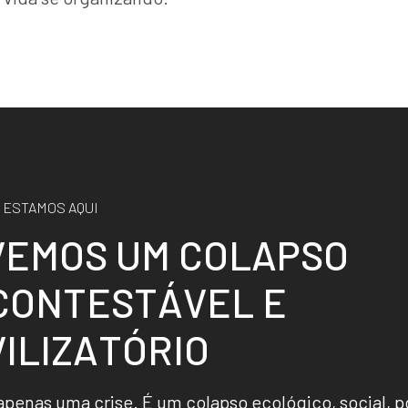
 ESTAMOS AQUI
V
E
M
O
S
U
M
C
O
L
A
P
S
O
C
O
N
T
E
S
T
Á
V
E
L
E
V
I
L
I
Z
A
T
Ó
R
I
O
apenas uma crise. É um colapso ecológico, social, po