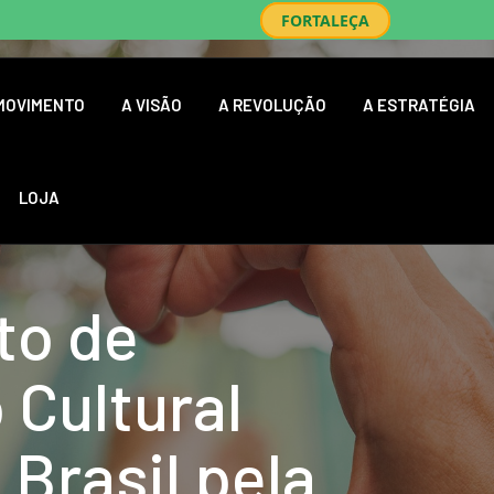
FORTALEÇA
MOVIMENTO
A VISÃO
A REVOLUÇÃO
A ESTRATÉGIA
LOJA
t
o
d
e
o
C
u
l
t
u
r
a
l
o
B
r
a
s
i
l
p
e
l
a