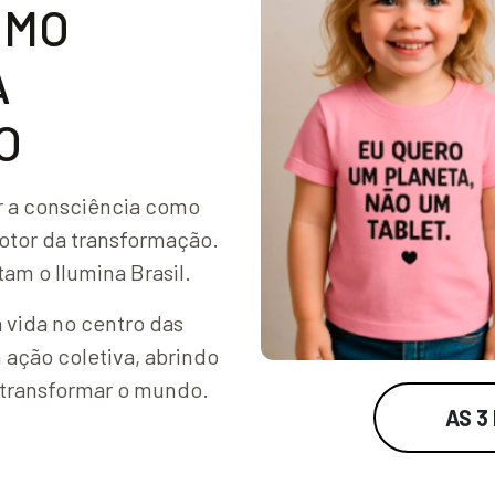
O
M
O
A
O
r a consciência como
motor da transformação.
tam o Ilumina Brasil.
 vida no centro das
 ação coletiva, abrindo
 transformar o mundo.
AS 3