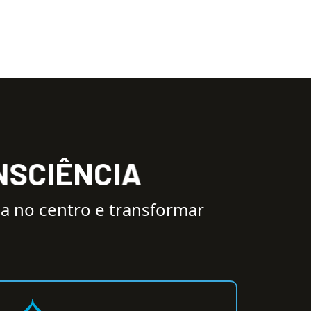
N
S
C
I
Ê
N
C
I
A
a no centro e transformar