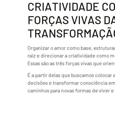
C
R
I
A
T
I
V
I
D
A
D
E
C
F
O
R
Ç
A
S
V
I
V
A
S
D
T
R
A
N
S
F
O
R
M
A
Ç
Ã
Organizar o amor como base, estrutura
raiz e direcionar a criatividade como 
Essas são as três forças vivas que orien
É a partir delas que buscamos colocar a
decisões e transformar consciência em
caminhos para novas formas de viver e