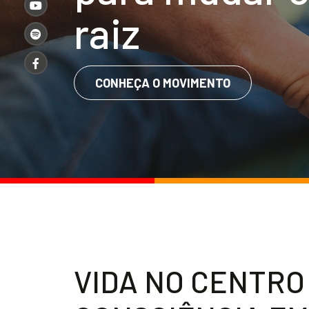
r
a
i
z
CONHEÇA O MOVIMENTO
V
I
D
A
N
O
C
E
N
T
R
O