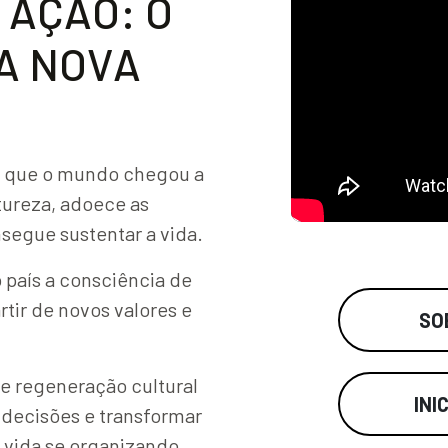
A
Ç
Ã
O
:
O
A
N
O
V
A
de que o mundo chegou a
tureza, adoece as
nsegue sustentar a vida.
 país a consciência de
rtir de novos valores e
SO
 regeneração cultural
INI
 decisões e transformar
 vida se organizando.