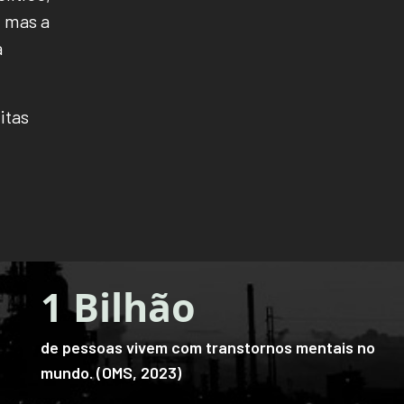
, mas a
a
itas
1 Milhão
de espécies de animais e plantas estão
ameaçadas de extinção. (IPBES, 2019)