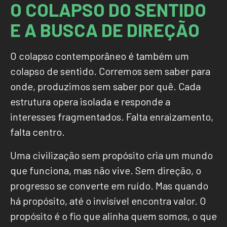
O
C
O
L
A
P
S
O
D
O
S
E
N
T
I
D
O
E
A
B
U
S
C
A
D
E
D
I
R
E
Ç
Ã
O
O colapso contemporâneo é também um
colapso de sentido. Corremos sem saber para
onde, produzimos sem saber por quê. Cada
estrutura opera isolada e responde a
interesses fragmentados. Falta enraizamento,
falta centro.
Uma civilização sem propósito cria um mundo
que funciona, mas não vive. Sem direção, o
progresso se converte em ruído. Mas quando
há propósito, até o invisível encontra valor. O
propósito é o fio que alinha quem somos, o que