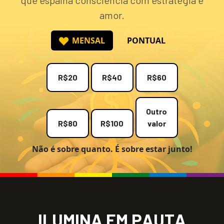
amor.
MENSAL
PONTUAL
R$20
R$40
R$60
Outro
R$80
R$100
valor
Não é sobre quanto. É sobre estar junto!
I
L
U
M
I
N
A
E
M
P
A
U
T
A