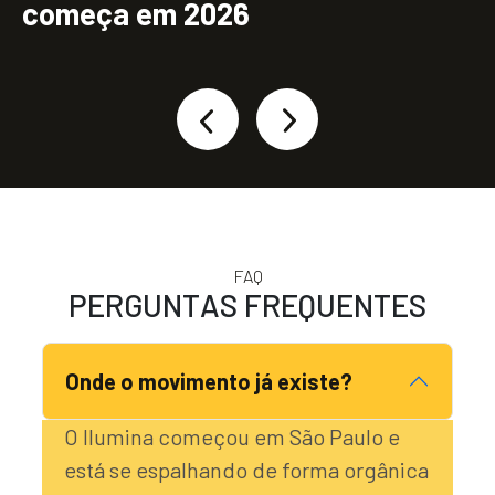
FAQ
P
E
R
G
U
N
T
A
S
F
R
E
Q
U
E
N
T
E
S
Onde o movimento já existe?
O Ilumina começou em São Paulo e
está se espalhando de forma orgânica