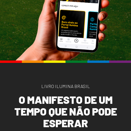
LIVRO ILUMINA BRASIL
O
M
A
N
I
F
E
S
T
O
D
E
U
M
T
E
M
P
O
Q
U
E
N
Ã
O
P
O
D
E
E
S
P
E
R
A
R