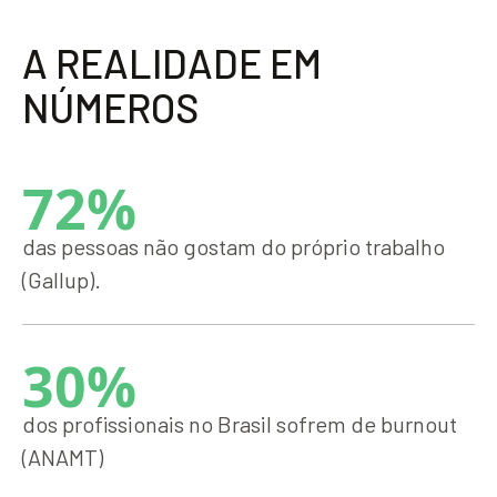
A
R
E
A
L
I
D
A
D
E
E
M
N
Ú
M
E
R
O
S
72%
das pessoas não gostam do próprio trabalho
(Gallup).
30%
dos profissionais no Brasil sofrem de burnout
(ANAMT)