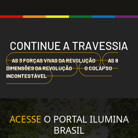
C
O
N
T
I
N
U
E
A
T
R
A
V
E
S
S
I
A
AS 3 FORÇAS VIVAS DA REVOLUÇÃO
AS 8
DIMENSÕES DA REVOLUÇÃO
O COLÁPSO
INCONTESTÁVEL
ACESSE
O PORTAL ILUMINA
BRASIL