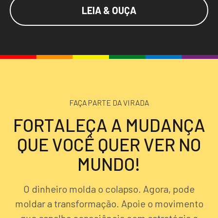
LEIA & OUÇA
FAÇA PARTE DA VIRADA
F
O
R
T
A
L
E
Ç
A
A
M
U
D
A
N
Ç
A
Q
U
E
V
O
C
Ê
Q
U
E
R
V
E
R
N
O
M
U
N
D
O
!
O dinheiro molda o colapso. Agora, pode
moldar a transformação. Apoie o movimento
que espalha consciência com estratégia e