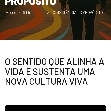
PROPÓSITO
Home
>
8 Dimensões
>
CONSCIÊNCIA DO PROPÓSITO
O
S
E
N
T
I
D
O
Q
U
E
A
L
I
N
H
A
A
V
I
D
A
E
S
U
S
T
E
N
T
A
U
M
A
N
O
V
A
C
U
L
T
U
R
A
V
I
V
A