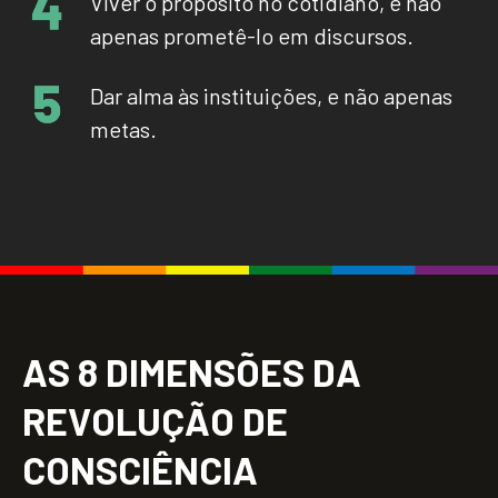
Viver o propósito no cotidiano, e não
apenas prometê-lo em discursos.
Dar alma às instituições, e não apenas
metas.
A
S
8
D
I
M
E
N
S
Õ
E
S
D
A
R
E
V
O
L
U
Ç
Ã
O
D
E
C
O
N
S
C
I
Ê
N
C
I
A